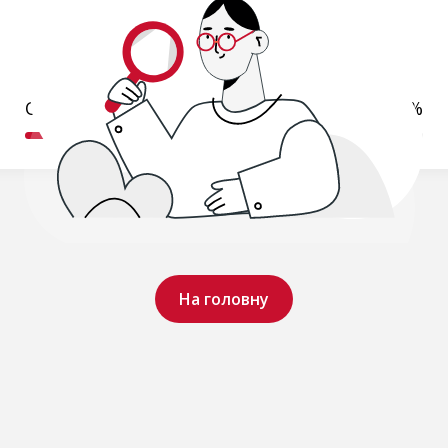
Обробляємо ваш запит..
19%
На головну