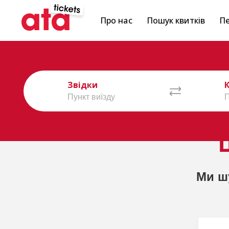
Про нас
Пошук квитків
Пе
Звідки
Ми ш