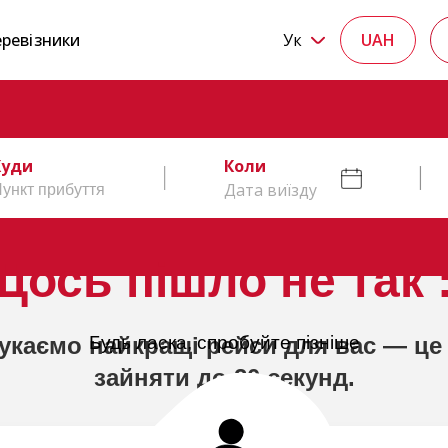
ревізники
Ук
UAH
Куди
Коли
Дата виїзду
Щось пішло не так :
укаємо найкращі рейси для вас — це
Будь ласка, спробуйте пізніше
зайняти до 20 секунд.