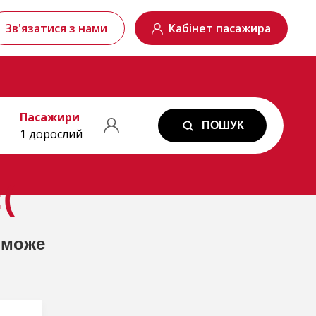
Зв'язатися з нами
Кабінет пасажира
Пасажири
ПОШУК
1 дорослий
(
 може