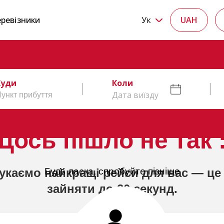
ревізники
Ук
UAH
Куди
Коли
Дата виїзду
Щось пішло не так :
укаємо найкращі рейси для вас — це
Будь ласка, спробуйте пізніше
зайняти до 20 секунд.