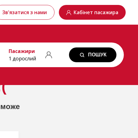
Зв'язатися з нами
Кабінет пасажира
Пасажири
ПОШУК
1 дорослий
(
 може