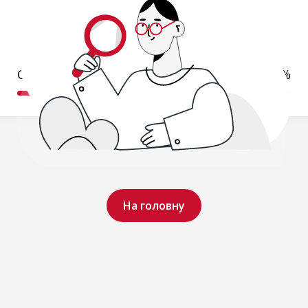
Обробляємо ваш запит...
22%
На головну