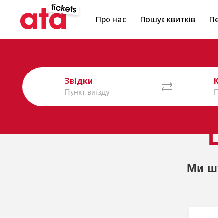
Про нас
Пошук квитків
Пе
Звідки
Ми ш