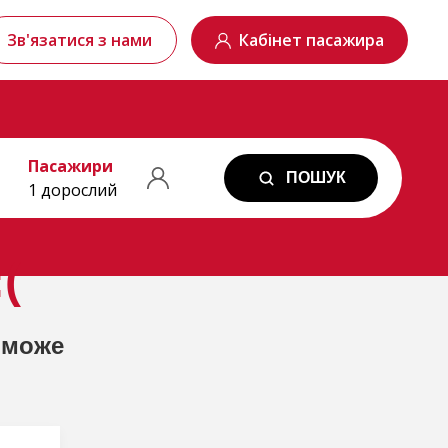
Зв'язатися з нами
Кабінет пасажира
Пасажири
ПОШУК
1 дорослий
(
 може