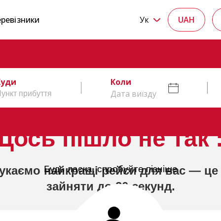
ревізники
Ук
UAH
Куди
Коли
Дата виїзду
Щось пішло не так :
укаємо найкращі рейси для вас — це
Будь ласка, спробуйте пізніше
зайняти до 20 секунд.