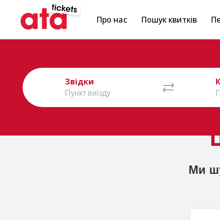
Про нас
Пошук квитків
Пе
Звідки
Ми ш