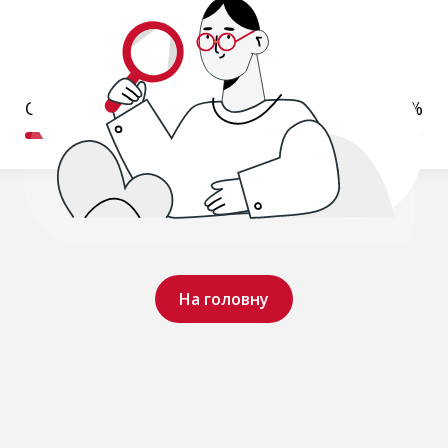
Обробляємо ваш запит..
19%
На головну