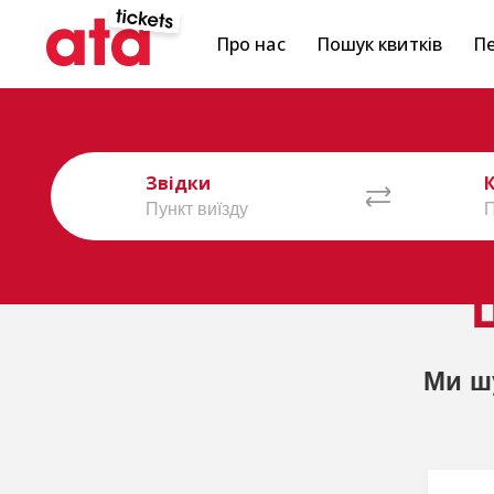
Про нас
Пошук квитків
Пе
Звідки
Ми ш