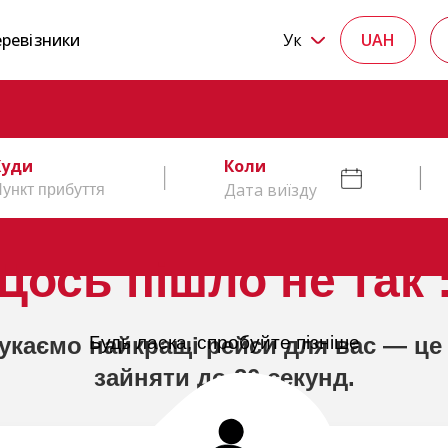
ревізники
Ук
UAH
Куди
Коли
Дата виїзду
Щось пішло не так :
укаємо найкращі рейси для вас — це
Будь ласка, спробуйте пізніше
зайняти до 20 секунд.