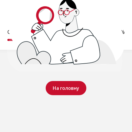
Обробляємо ваш запит..
19%
На головну