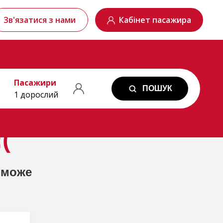
Зв'язатися з нами
Кабінет пасажира
Пасажири
ПОШУК
1 дорослий
(
 може