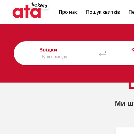
Про нас
Пошук квитків
Пе
Звідки
Ми ш