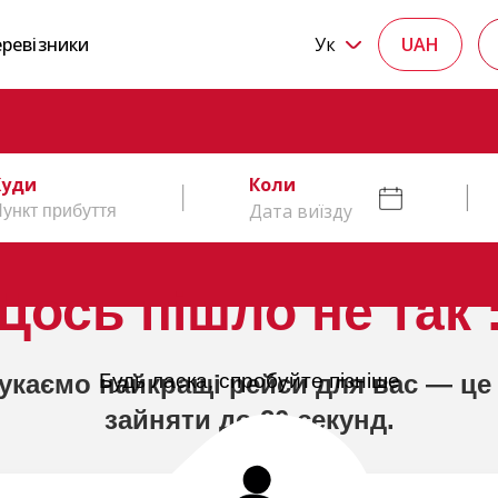
ревізники
Ук
UAH
Куди
Коли
Дата виїзду
Щось пішло не так :
укаємо найкращі рейси для вас — це
Будь ласка, спробуйте пізніше
зайняти до 20 секунд.