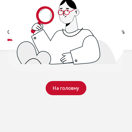
Обробляємо ваш запит..
19%
На головну