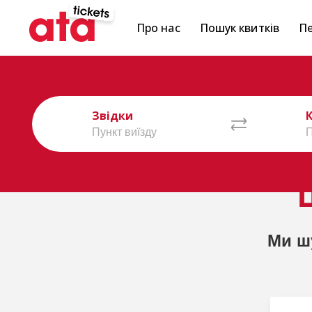
Про нас
Пошук квитків
Пе
Звідки
Ми ш