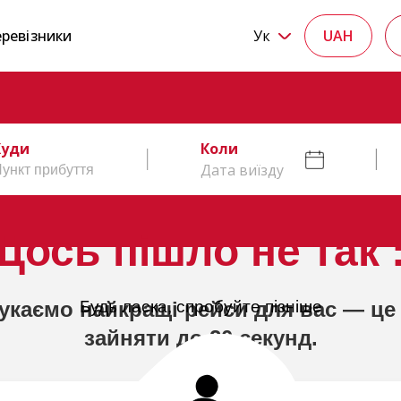
ревізники
Ук
UAH
Куди
Коли
Дата виїзду
Щось пішло не так :
укаємо найкращі рейси для вас — це
Будь ласка, спробуйте пізніше
зайняти до 20 секунд.