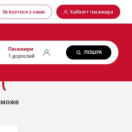
Зв'язатися з нами
Кабінет пасажира
Пасажири
ПОШУК
1 дорослий
(
 може