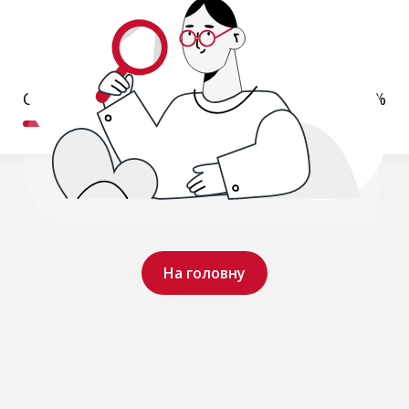
Обробляємо ваш запит..
19%
На головну