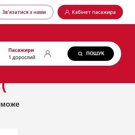
Зв'язатися з нами
Кабінет пасажира
Пасажири
ПОШУК
1 дорослий
(
 може