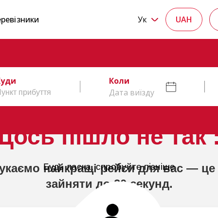
ревізники
Ук
UAH
Куди
Коли
Дата виїзду
Щось пішло не так :
укаємо найкращі рейси для вас — це
Будь ласка, спробуйте пізніше
зайняти до 20 секунд.