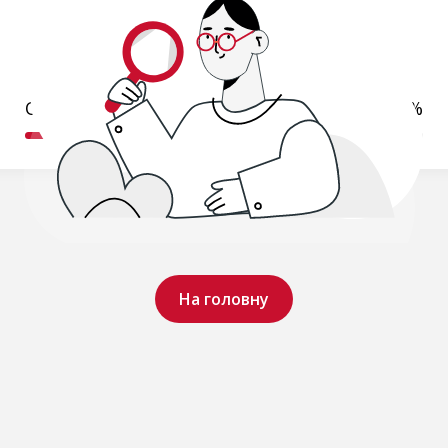
Обробляємо ваш запит..
19%
На головну