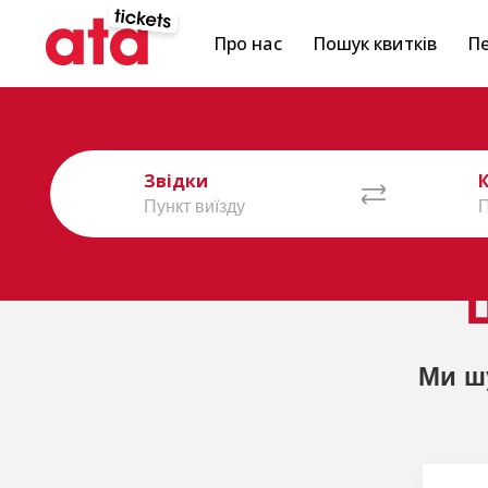
Про нас
Пошук квитків
Пе
Звідки
Ми ш