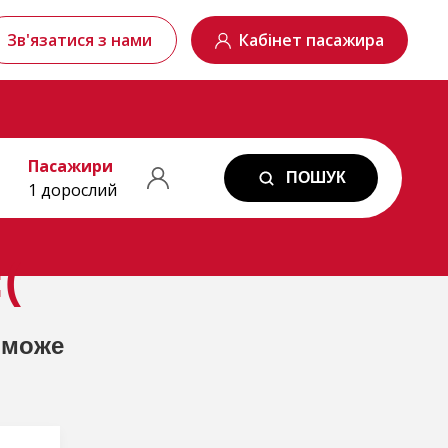
Зв'язатися з нами
Кабінет пасажира
Пасажири
ПОШУК
1 дорослий
(
 може