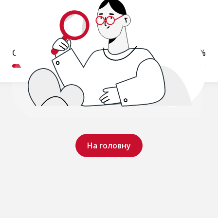
Обробляємо ваш запит..
19%
На головну