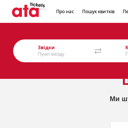
Про нас
Пошук квитків
Пе
Звідки
Ми ш