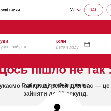
ревізники
Ук
UAH
Куди
Коли
Дата виїзду
Щось пішло не так :
укаємо найкращі рейси для вас — це
Будь ласка, спробуйте пізніше
зайняти до 20 секунд.