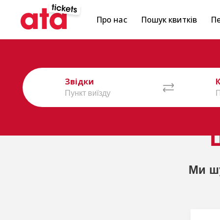
Про нас
Пошук квитків
Пе
Звідки
Ми ш