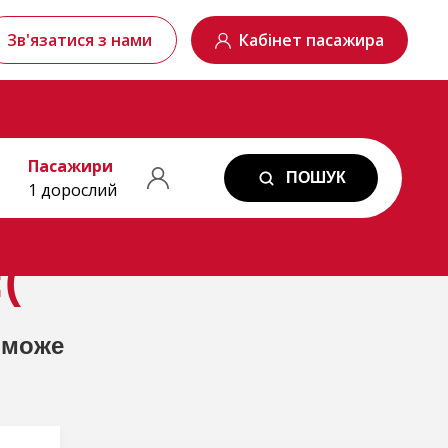
Зв'язатися з нами
Кабінет пасажира
Пасажири
ПОШУК
1 дорослий
(
 може