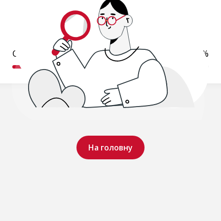
Обробляємо ваш запит..
19%
На головну