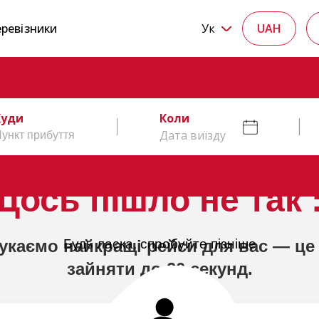
ревізники
Ук
UAH
Куди
Коли
Дата виїзду
Щось пішло не так :
укаємо найкращі рейси для вас — це
Будь ласка, спробуйте пізніше
зайняти до 20 секунд.