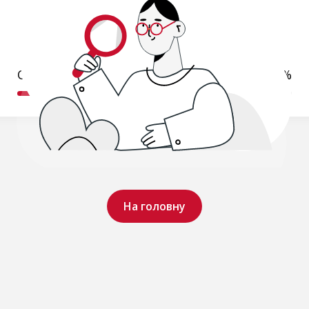
Обробляємо ваш запит..
19%
На головну