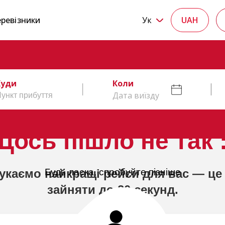
ревізники
Ук
UAH
Куди
Коли
Дата виїзду
Щось пішло не так :
укаємо найкращі рейси для вас — це
Будь ласка, спробуйте пізніше
зайняти до 20 секунд.