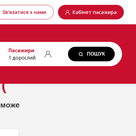
Зв'язатися з нами
Кабінет пасажира
Пасажири
ПОШУК
1 дорослий
(
 може