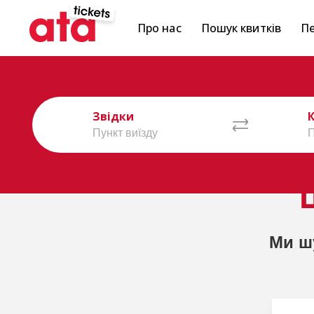
Про нас
Пошук квитків
Пе
Звідки
Ми ш