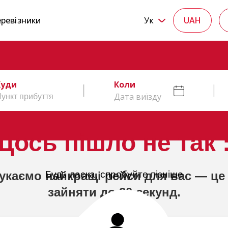
ревізники
Ук
UAH
Куди
Коли
Дата виїзду
Щось пішло не так :
укаємо найкращі рейси для вас — це
Будь ласка, спробуйте пізніше
зайняти до 20 секунд.