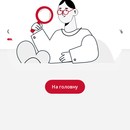
Обробляємо ваш запит..
19%
На головну