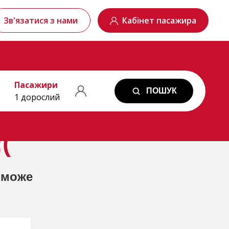
Зв'язатися з нами
Кабінет пасажира
Пасажири
ПОШУК
1 дорослий
(
 може