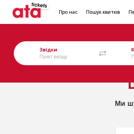
Про нас
Пошук квитків
Пе
Звідки
Ми ш