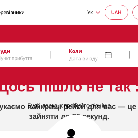
ревізники
Ук
UAH
Куди
Коли
Дата виїзду
Щось пішло не так :
укаємо найкращі рейси для вас — це
Будь ласка, спробуйте пізніше
зайняти до 20 секунд.