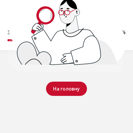
Збираємо результати...
59%
На головну