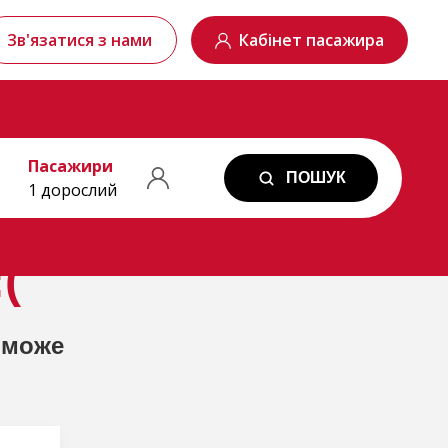
Зв'язатися з нами
Кабінет пасажира
Пасажири
ПОШУК
1 дорослий
(
 може