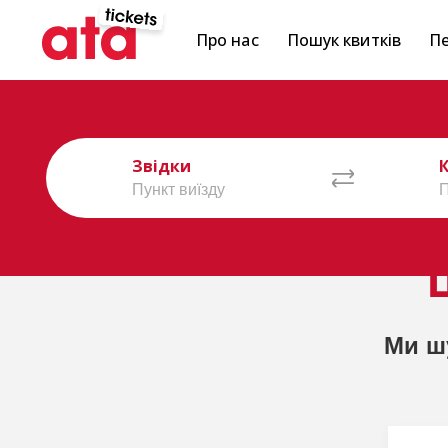
Про нас
Пошук квитків
Пе
Звідки
Ми ш