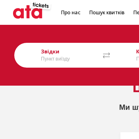
Про нас
Пошук квитків
Пе
Звідки
Ми ш