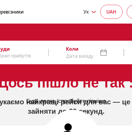
ревізники
Ук
UAH
Куди
Коли
Дата виїзду
Щось пішло не так :
укаємо найкращі рейси для вас — це
Будь ласка, спробуйте пізніше
зайняти до 20 секунд.