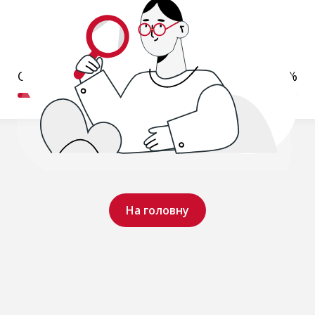
Обробляємо ваш запит..
19%
На головну