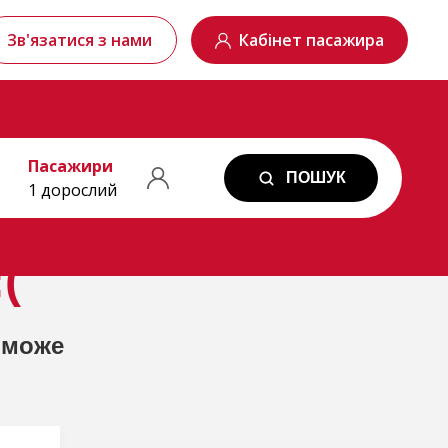
Зв'язатися з нами
Кабінет пасажира
Пасажири
ПОШУК
1 дорослий
(
 може