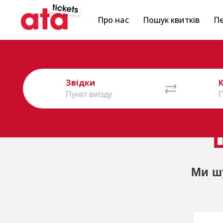
Про нас
Пошук квитків
Пе
Звідки
Ми ш