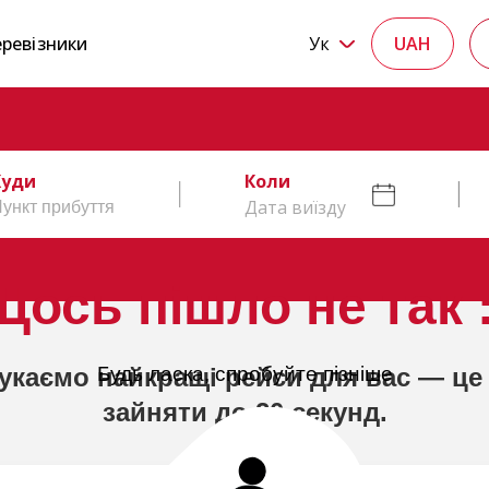
ревізники
Ук
UAH
Куди
Коли
Дата виїзду
Щось пішло не так :
укаємо найкращі рейси для вас — це
Будь ласка, спробуйте пізніше
зайняти до 20 секунд.