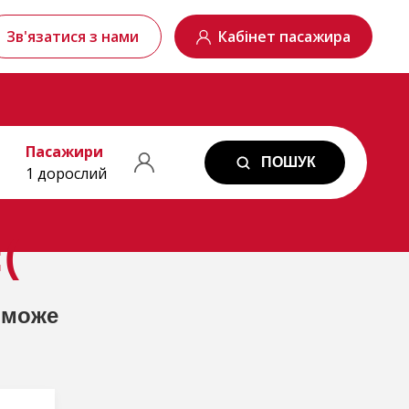
Зв'язатися з нами
Кабінет пасажира
Пасажири
ПОШУК
1 дорослий
(
 може