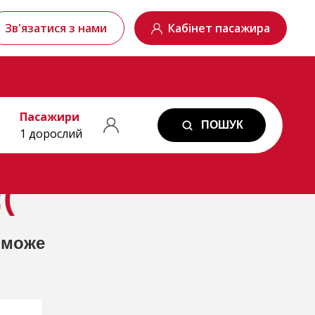
Зв'язатися з нами
Кабінет пасажира
Пасажири
ПОШУК
1 дорослий
(
 може