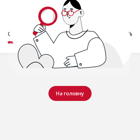
Обробляємо ваш запит..
19%
На головну