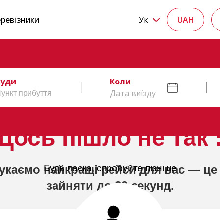
ревізники
Ук
UAH
Куди
Коли
Дата виїзду
Щось пішло не так :
укаємо найкращі рейси для вас — це
Будь ласка, спробуйте пізніше
зайняти до 20 секунд.