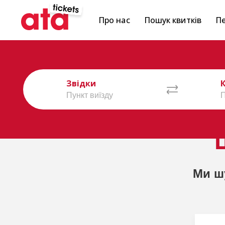
Про нас
Пошук квитків
Пе
Звідки
Ми ш