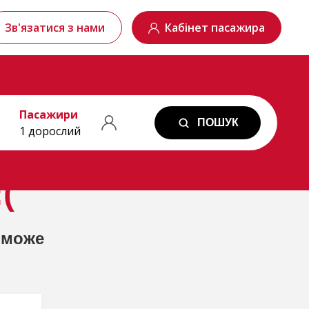
Зв'язатися з нами
Кабінет пасажира
Пасажири
ПОШУК
1 дорослий
(
 може