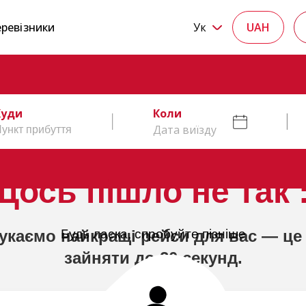
ревізники
Ук
UAH
Куди
Коли
Дата виїзду
Щось пішло не так :
укаємо найкращі рейси для вас — це
Будь ласка, спробуйте пізніше
зайняти до 20 секунд.