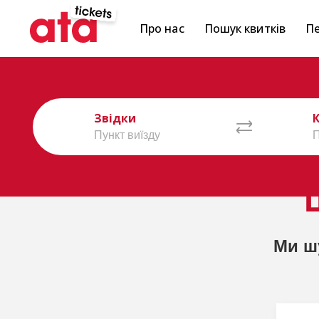
Про нас
Пошук квитків
Пе
Звідки
Ми ш