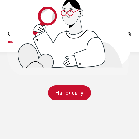
Обробляємо ваш запит..
19%
На головну