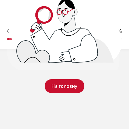
Обробляємо ваш запит..
19%
На головну