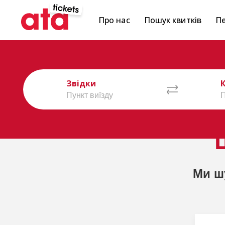
Про нас
Пошук квитків
Пе
Звідки
Ми ш