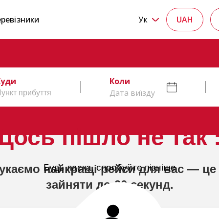
ревізники
Ук
UAH
Куди
Коли
Дата виїзду
Щось пішло не так :
укаємо найкращі рейси для вас — це
Будь ласка, спробуйте пізніше
зайняти до 20 секунд.