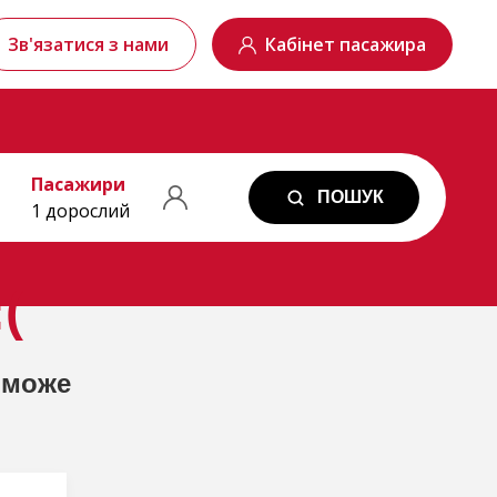
Зв'язатися з нами
Кабінет пасажира
Пасажири
ПОШУК
1 дорослий
(
 може