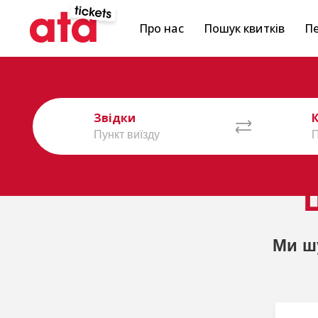
Про нас
Пошук квитків
Пе
Звідки
Ми ш