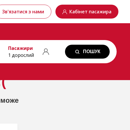
Зв'язатися з нами
Кабінет пасажира
Пасажири
ПОШУК
1 дорослий
(
 може