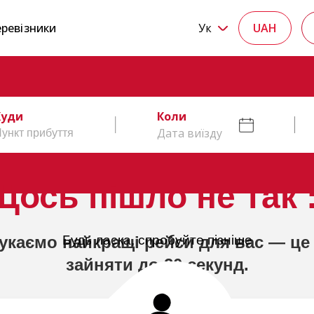
ревізники
Ук
UAH
Куди
Коли
Дата виїзду
Щось пішло не так :
укаємо найкращі рейси для вас — це
Будь ласка, спробуйте пізніше
зайняти до 20 секунд.