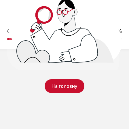
Обробляємо ваш запит..
19%
На головну