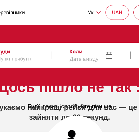
ревізники
Ук
UAH
Куди
Коли
Дата виїзду
Щось пішло не так :
укаємо найкращі рейси для вас — це
Будь ласка, спробуйте пізніше
зайняти до 20 секунд.