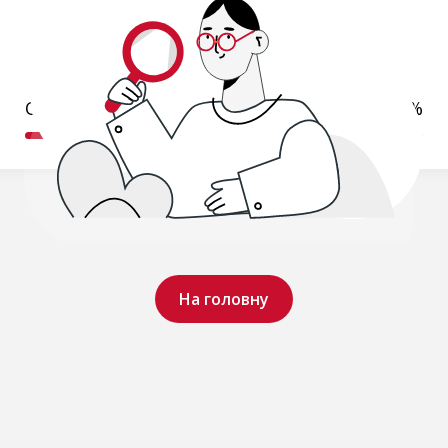
Обробляємо ваш запит..
19%
На головну