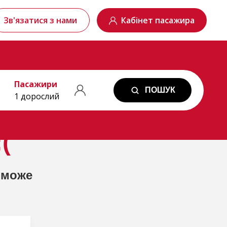
Зв'язатися з нами
Кабінет пасажира
Пасажири
ПОШУК
1 дорослий
(
 може