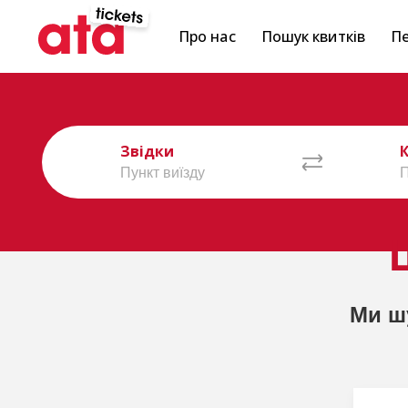
Про нас
Пошук квитків
Пе
Звідки
Ми ш