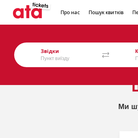
Про нас
Пошук квитків
Пе
Звідки
Ми ш