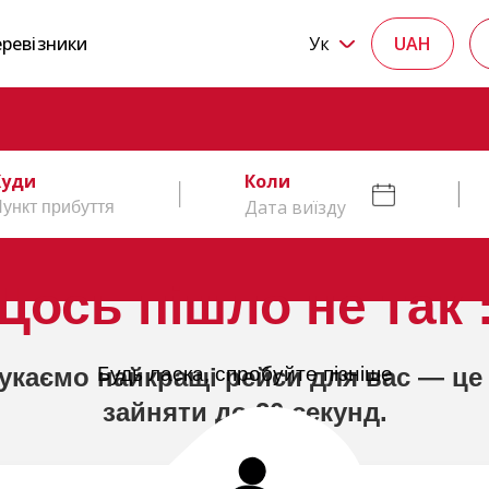
ревізники
Ук
UAH
Куди
Коли
Дата виїзду
Щось пішло не так :
укаємо найкращі рейси для вас — це
Будь ласка, спробуйте пізніше
зайняти до 20 секунд.