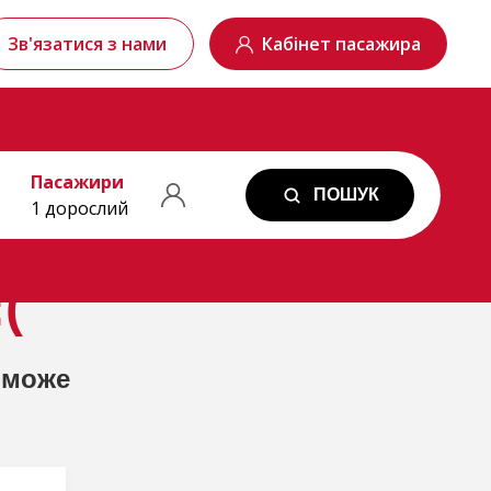
Зв'язатися з нами
Кабінет пасажира
Пасажири
ПОШУК
1 дорослий
(
 може