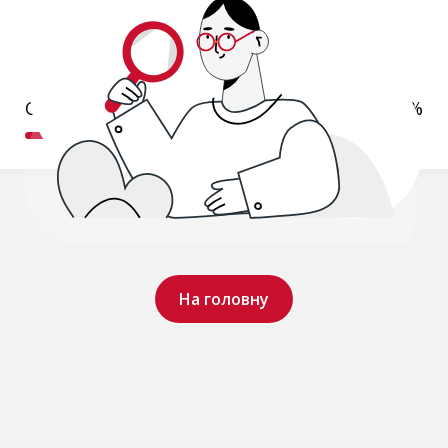
Обробляємо ваш запит..
19%
На головну