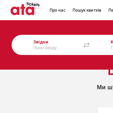
Про нас
Пошук квитків
Пе
Звідки
Ми ш