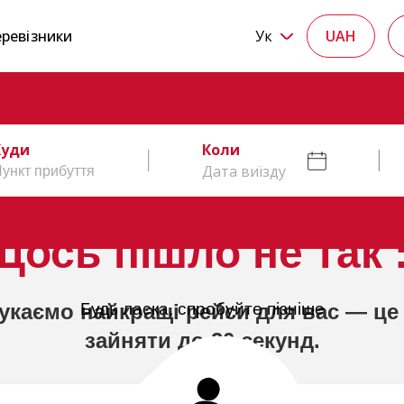
ревізники
Ук
UAH
Куди
Коли
Дата виїзду
Щось пішло не так :
укаємо найкращі рейси для вас — це
Будь ласка, спробуйте пізніше
зайняти до 20 секунд.