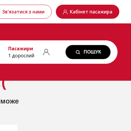
Зв'язатися з нами
Кабінет пасажира
Пасажири
ПОШУК
1 дорослий
(
 може