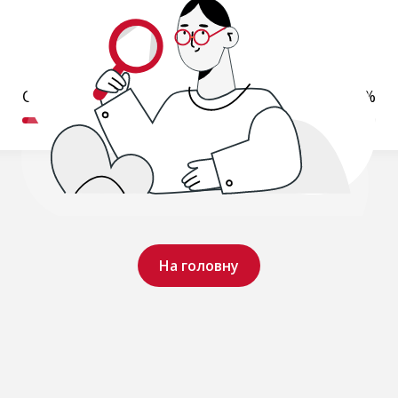
Обробляємо ваш запит..
19%
На головну