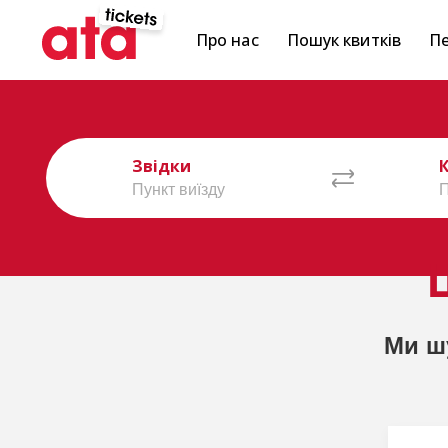
Про нас
Пошук квитків
Пе
Звідки
Ми ш