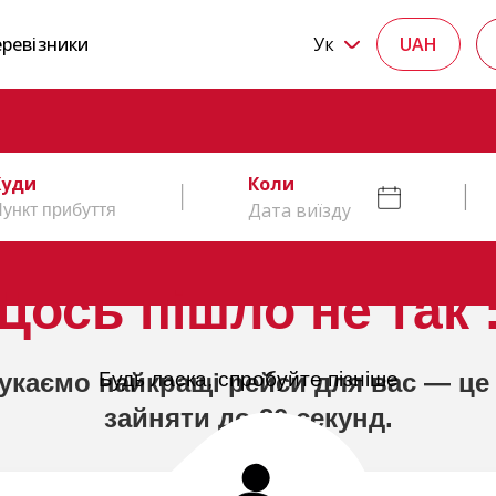
ревізники
Ук
UAH
Куди
Коли
Дата виїзду
Щось пішло не так :
укаємо найкращі рейси для вас — це
Будь ласка, спробуйте пізніше
зайняти до 20 секунд.