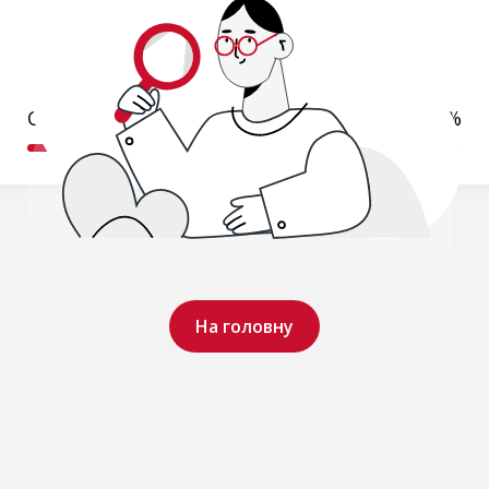
Обробляємо ваш запит..
19%
На головну