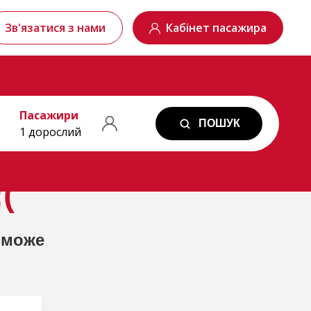
Зв'язатися з нами
Кабінет пасажира
Пасажири
ПОШУК
1 дорослий
(
 може