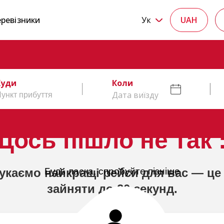
ревізники
Ук
UAH
Куди
Коли
Дата виїзду
Щось пішло не так :
укаємо найкращі рейси для вас — це
Будь ласка, спробуйте пізніше
зайняти до 20 секунд.