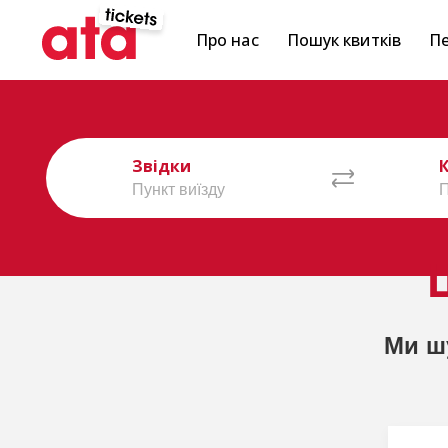
Про нас
Пошук квитків
Пе
Звідки
Ми ш