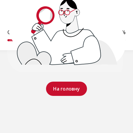
Обробляємо ваш запит..
19%
На головну