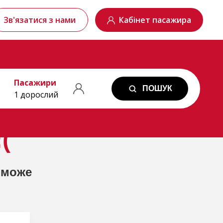
Зв'язатися з нами
Кабінет пасажира
Пасажири
ПОШУК
1 дорослий
(
 може