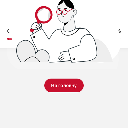
Обробляємо ваш запит..
19%
На головну