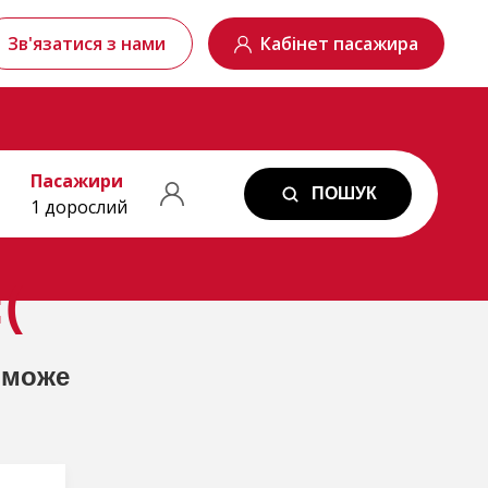
Зв'язатися з нами
Кабінет пасажира
Пасажири
ПОШУК
1 дорослий
(
 може