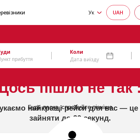
ревізники
Ук
UAH
Куди
Коли
Дата виїзду
Щось пішло не так :
укаємо найкращі рейси для вас — це
Будь ласка, спробуйте пізніше
зайняти до 20 секунд.