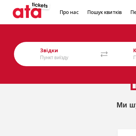
Про нас
Пошук квитків
Пе
Звідки
Ми ш