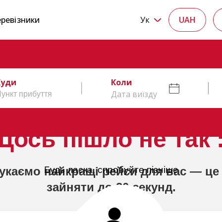
ревізники
Ук
UAH
Куди
Коли
Дата виїзду
Щось пішло не так :
укаємо найкращі рейси для вас — це
Будь ласка, спробуйте пізніше
зайняти до 20 секунд.