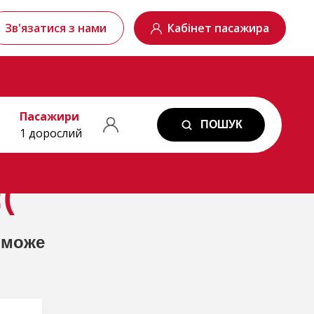
Зв'язатися з нами
Кабінет пасажира
Пасажири
ПОШУК
1 дорослий
(
 може