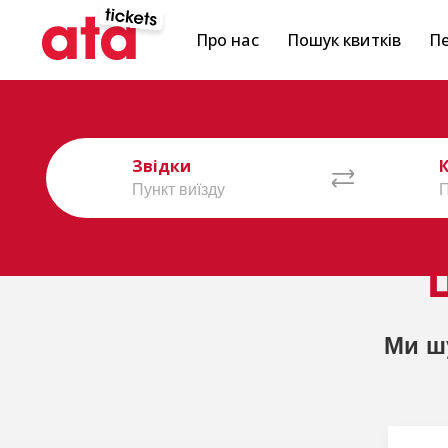
Про нас
Пошук квитків
Пе
Звідки
Ми ш