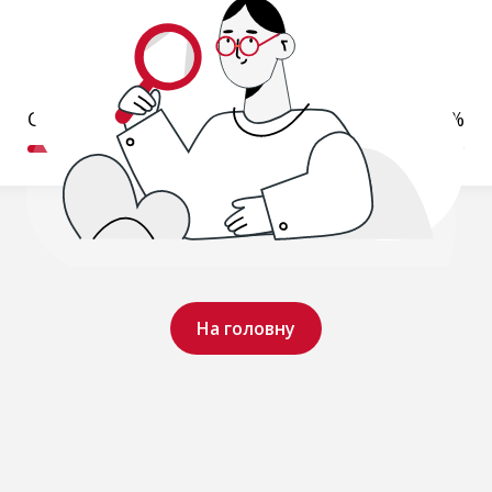
Обробляємо ваш запит..
19%
На головну