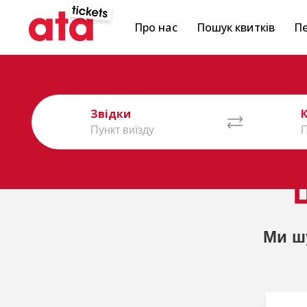
Про нас
Пошук квитків
Пе
Звідки
Ми ш