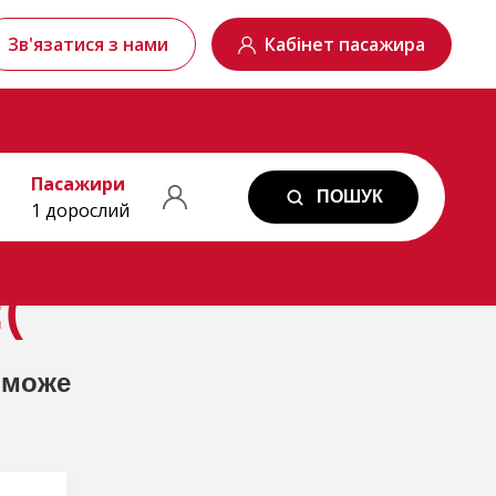
Зв'язатися з нами
Кабінет пасажира
Пасажири
ПОШУК
1 дорослий
(
 може