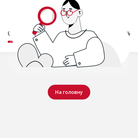
Обробляємо ваш запит..
19%
На головну