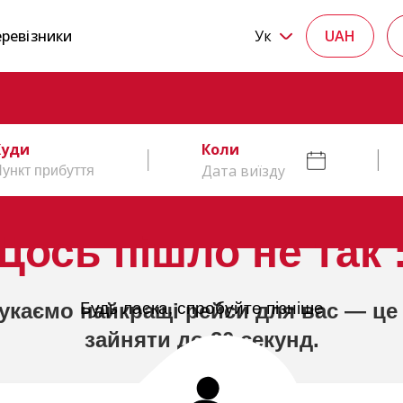
ревізники
Ук
UAH
Куди
Коли
Дата виїзду
Щось пішло не так :
укаємо найкращі рейси для вас — це
Будь ласка, спробуйте пізніше
зайняти до 20 секунд.