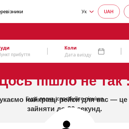
ревізники
Ук
UAH
Куди
Коли
Дата виїзду
Щось пішло не так :
укаємо найкращі рейси для вас — це
Будь ласка, спробуйте пізніше
зайняти до 20 секунд.