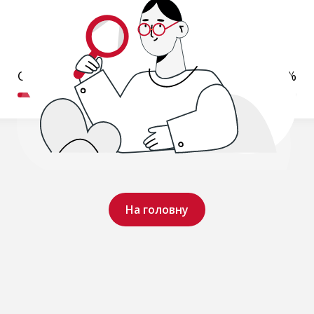
Обробляємо ваш запит..
19%
На головну