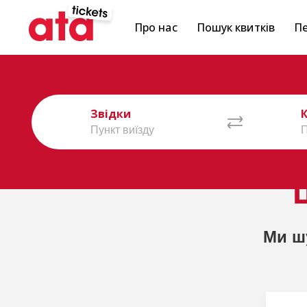
Про нас
Пошук квитків
Пе
Звідки
Ми ш