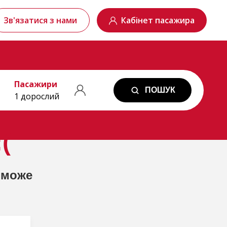
Зв'язатися з нами
Кабінет пасажира
Пасажири
ПОШУК
1 дорослий
(
 може