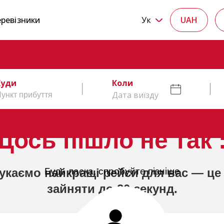
ревізники
Ук
UAH
Куди
Коли
Дата виїзду
Щось пішло не так :
укаємо найкращі рейси для вас — це
Будь ласка, спробуйте пізніше
зайняти до 20 секунд.