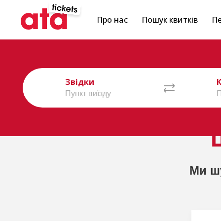
Про нас
Пошук квитків
Пе
Звідки
Ми ш