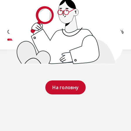
Обробляємо ваш запит..
19%
На головну