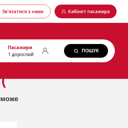
Зв'язатися з нами
Кабінет пасажира
Пасажири
ПОШУК
1 дорослий
(
 може