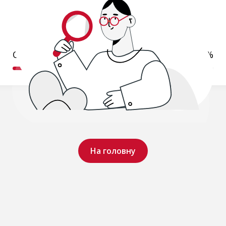
Обробляємо ваш запит..
19%
На головну