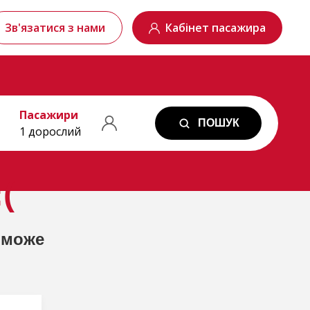
Зв'язатися з нами
Кабінет пасажира
Пасажири
ПОШУК
1 дорослий
(
 може