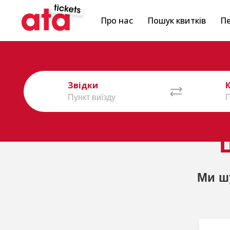
Про нас
Пошук квитків
Пе
Звідки
Ми ш