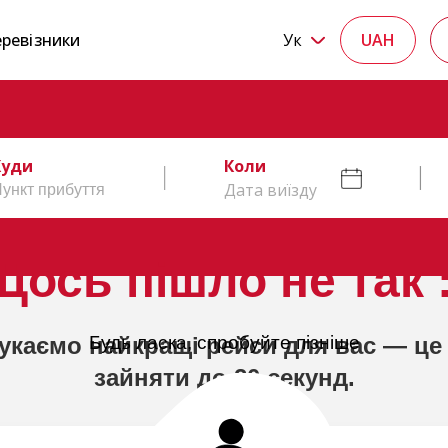
ревізники
Ук
UAH
Куди
Коли
Дата виїзду
Щось пішло не так :
укаємо найкращі рейси для вас — це
Будь ласка, спробуйте пізніше
зайняти до 20 секунд.