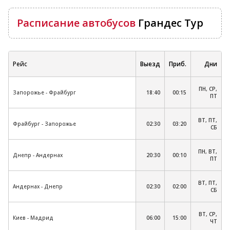
Расписание автобусов
Грандес Тур
Рейс
Выезд
Приб.
Дни
ПН, СР,
Запорожье - Фрайбург
18:40
00:15
ПТ
ВТ, ПТ,
Фрайбург - Запорожье
02:30
03:20
СБ
ПН, ВТ,
Днепр - Андернах
20:30
00:10
ПТ
ВТ, ПТ,
Андернах - Днепр
02:30
02:00
СБ
ВТ, СР,
Киев - Мадрид
06:00
15:00
ЧТ