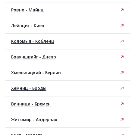
Ровно - Майнц
Лейпциг - Киев
Коломыя - Кобленц
Брауншвайг - Днепр
Хмельницкий - Берлин
Хемниц - Броды
Винница - Бремен
Житомир - Андернах