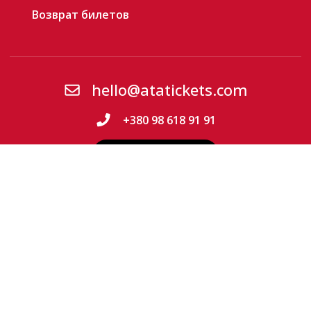
Возврат билетов
hello@atatickets.com
+380 98 618 91 91
Кабинет пассажира
Мы в соц сетях
©
2026
ATA Tickets.
Онлайн-сервис по
продаже билетов. Все права защищены